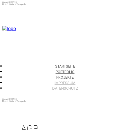
Copyright ©2023
Marcel Wricke // Fotografie
STARTSEITE
PORTFOLIO
PROJEKTE
IMPRESSUM
DATENSCHUTZ
Copyright ©2023
Marcel Wricke // Fotografie
AGB