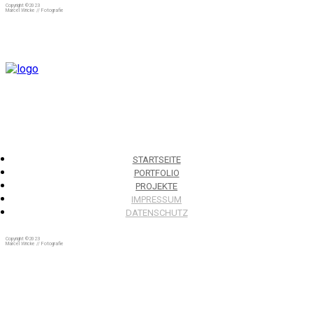
Copyright ©2023
Marcel Wricke // Fotografie
STARTSEITE
PORTFOLIO
PROJEKTE
IMPRESSUM
DATENSCHUTZ
Copyright ©2023
Marcel Wricke // Fotografie