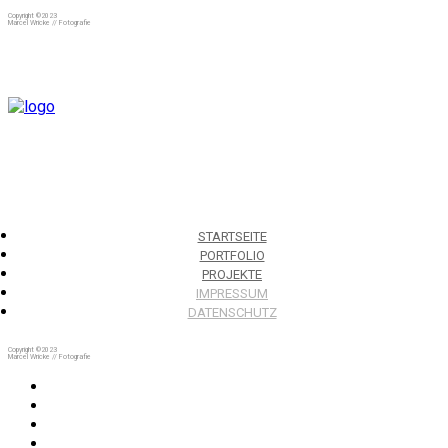
Copyright ©2023
Marcel Wricke // Fotografie
STARTSEITE
PORTFOLIO
PROJEKTE
IMPRESSUM
DATENSCHUTZ
Copyright ©2023
Marcel Wricke // Fotografie