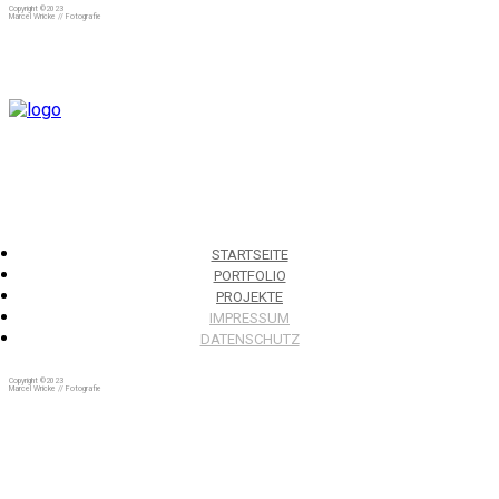
Copyright ©2023
Marcel Wricke // Fotografie
STARTSEITE
PORTFOLIO
PROJEKTE
IMPRESSUM
DATENSCHUTZ
Copyright ©2023
Marcel Wricke // Fotografie